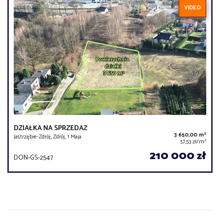
VIDEO
DZIAŁKA NA SPRZEDAŻ
2
3 650,00 m
Jastrzębie-Zdrój, Zdrój, 1 Maja
2
57,53 zł/m
210 000 zł
DON-GS-2547