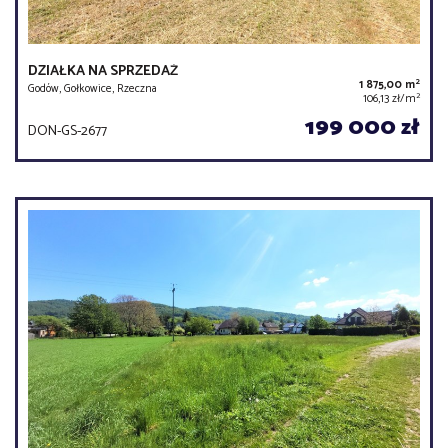
DZIAŁKA NA SPRZEDAŻ
2
1 875,00 m
Godów, Gołkowice, Rzeczna
2
106,13 zł/m
199 000 zł
DON-GS-2677