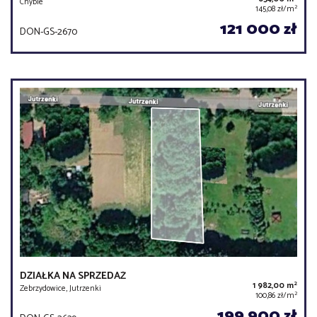
Chybie
2
145,08 zł/m
121 000 zł
DON-GS-2670
DZIAŁKA NA SPRZEDAŻ
2
1 982,00 m
Zebrzydowice, Jutrzenki
2
100,86 zł/m
199 900 zł