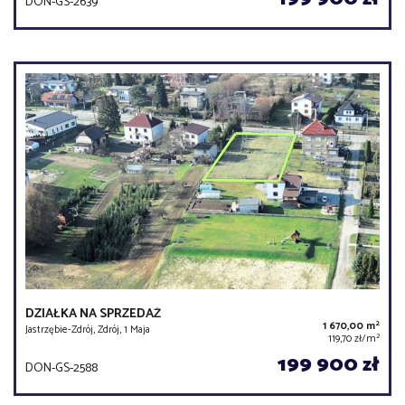
DON-GS-2639
DZIAŁKA NA SPRZEDAŻ
2
1 670,00 m
Jastrzębie-Zdrój, Zdrój, 1 Maja
2
119,70 zł/m
199 900 zł
DON-GS-2588