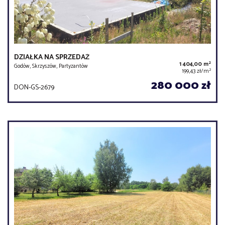
DZIAŁKA NA SPRZEDAŻ
2
1 404,00 m
Godów, Skrzyszów, Partyzantów
2
199,43 zł/m
280 000 zł
DON-GS-2679