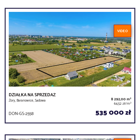
VIDEO
DZIAŁKA NA SPRZEDAŻ
2
8 292,00 m
Żory, Baranowice, Sadowa
2
64,52 zł/m
535 000 zł
DON-GS-2558