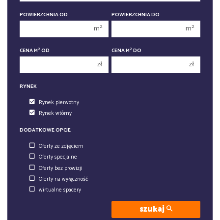
400 000 zł
400 000 zł
POWIERZCHNIA OD
POWIERZCHNIA DO
450 000 zł
450 000 zł
2
2
m
m
2
2
CENA M
OD
CENA M
DO
zł
zł
RYNEK
Rynek pierwotny
Rynek wtórny
DODATKOWE OPCJE
Oferty ze zdjęciem
Oferty specjalne
Oferty bez prowizji
Oferty na wyłączność
wirtualne spacery
szukaj