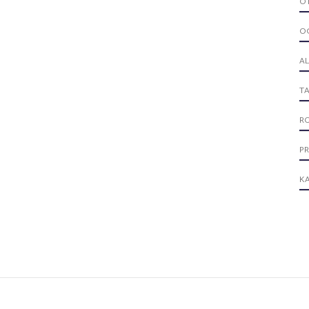
O
O
A
T
R
P
KA