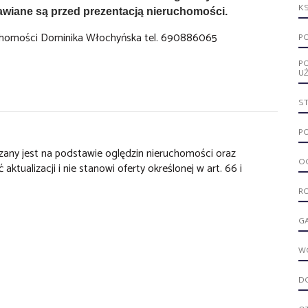
KS
awiane są przed prezentacją nieruchomości.
ruchomości Dominika Włochyńska tel. 690886065
PO
P
U
S
PO
dzany jest na podstawie oględzin nieruchomości oraz
OG
ktualizacji i nie stanowi oferty określonej w art. 66 i
R
G
W
D