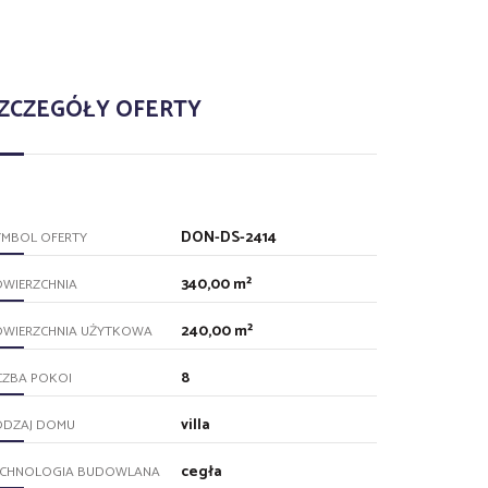
ZCZEGÓŁY OFERTY
DON-DS-2414
YMBOL OFERTY
340,00 m²
OWIERZCHNIA
240,00 m²
OWIERZCHNIA UŻYTKOWA
8
CZBA POKOI
villa
ODZAJ DOMU
cegła
ECHNOLOGIA BUDOWLANA