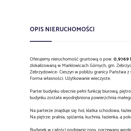
OPIS NIERUCHOMOŚCI
Oferujemy nieruchomość gruntową o pow.
0,9769 
zlokalizowaną w Marklowicach Górnych, gm. Zebrzyd
Zebrzydowice- Cieszyn w pobliżu granicy Państwa z
Forma własności: Użytkowanie wieczyste.
Parter budynku obecnie pełni funkcję biurową, piętr
budynku została wyodrębniona powierzchnia małego
Na parterze znajduje się: hol, klatka schodowa, łazi
Na piętrze: pralnia, spiżarnia, kuchnia, łazienka, 4 pok
Budynek w całości podpiwniczony, ogrzewany węgle