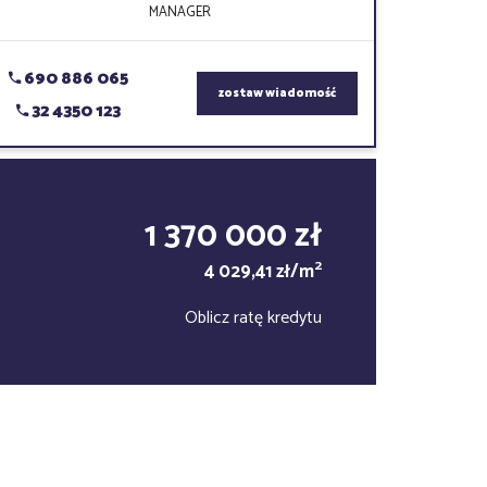
MANAGER
690 886 065
zostaw wiadomość
32 4350 123
1 370 000 zł
2
4 029,41 zł/m
Oblicz ratę kredytu