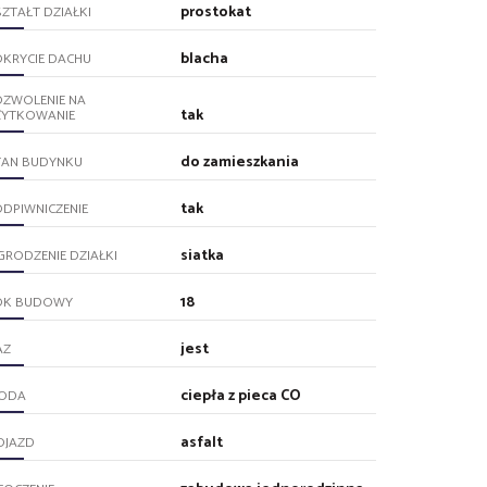
prostokat
ZTAŁT DZIAŁKI
blacha
KRYCIE DACHU
OZWOLENIE NA
tak
ŻYTKOWANIE
do zamieszkania
TAN BUDYNKU
tak
DPIWNICZENIE
siatka
RODZENIE DZIAŁKI
18
OK BUDOWY
jest
AZ
ciepła z pieca CO
ODA
asfalt
OJAZD