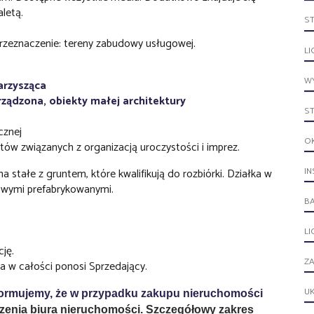
letą.
S
zeznaczenie: tereny zabudowy usługowej.
LI
WY
arzysząca
ządzona, obiekty małej architektury
S
cznej
O
tów związanych z organizacją uroczystości i imprez.
IN
a stałe z gruntem, które kwalifikują do rozbiórki. Działka w
owymi prefabrykowanymi.
B
L
ję.
ZA
a w całości ponosi Sprzedający.
UK
nformujemy, że w przypadku zakupu nieruchomości
zenia biura nieruchomości. Szczegółowy zakres