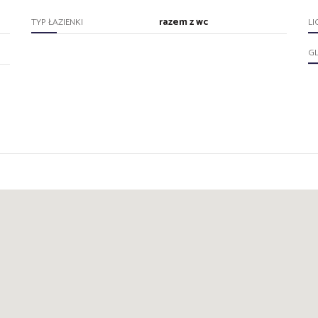
razem z wc
TYP ŁAZIENKI
LI
GL