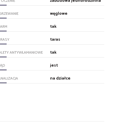
zabudowa jednorodzinna
TOCZENIE
węglowe
GRZEWANIE
tak
LARM
taras
ARASY
tak
OLETY ANTYWŁAMANIOWE
jest
RĄD
na działce
NALIZACJA