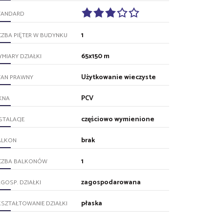
TANDARD
1
CZBA PIĘTER W BUDYNKU
65x150 m
MIARY DZIAŁKI
Użytkowanie wieczyste
TAN PRAWNY
PCV
KNA
częściowo wymienione
STALACJE
brak
ALKON
1
ICZBA BALKONÓW
zagospodarowana
GOSP. DZIAŁKI
płaska
SZTAŁTOWANIE DZIAŁKI