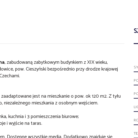
S
ha
, zabudowaną zabytkowym budynkiem z XIX wieku,
S
owice, pow. Cieszyński bezpośrednio przy drodze krajowej
 Czechami.
P
P
o zaadaptowane jest na mieszkanie o pow. ok 120 m2. Z tyłu
, niezależnego mieszkania z osobnym wejściem.
LI
enka, kuchnia i 3 pomieszczenia biurowe;
R
oje i wyjście na taras.
T
m. Dostępne wszystkie media. Dodatkowo znajduje się