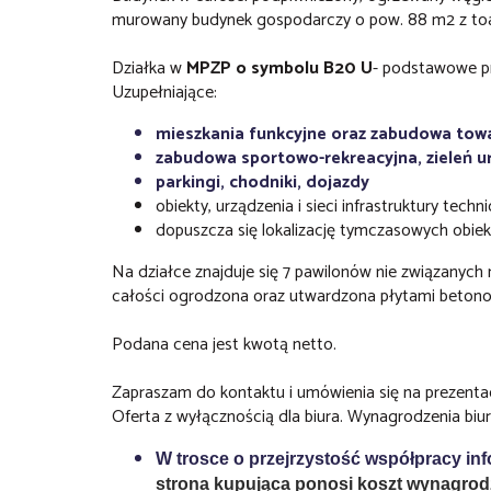
murowany budynek gospodarczy o pow. 88 m2 z toa
Działka w
MPZP o symbolu B20 U
- podstawowe pr
Uzupełniające:
mieszkania funkcyjne oraz zabudowa tow
zabudowa sportowo-rekreacyjna, zieleń ur
parkingi, chodniki, dojazdy
obiekty, urządzenia i sieci infrastruktury techni
dopuszcza się lokalizację tymczasowych obiek
Na działce znajduje się 7 pawilonów nie związanych n
całości ogrodzona oraz utwardzona płytami beton
Podana cena jest kwotą netto.
Zapraszam do kontaktu i umówienia się na prezentac
Oferta z wyłącznością dla biura. Wynagrodzenia biur
W trosce o przejrzystość współpracy i
strona kupująca ponosi koszt wynagrod