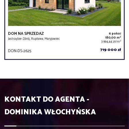
DOM NA SPRZEDAŻ
6 pokoi
2
180,00 m
Jastrzębie-Zdrój, Ruptawa, Maryjowiec
2
3 994,44 zł/m
719 000 zł
DON-DS-2625
KONTAKT DO AGENTA -
DOMINIKA WŁOCHYŃSKA