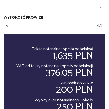
%
WYSOKOŚĆ PROWIZJI
PLN
Taksa notarialna (opłata notarialna)
1,635 PLN
VAT od taksy notarialnej (opłaty notarialnej)
376.05 PLN
Wniosek do WKW
200 PLN
Wypisy aktu notarialnego - około
250 PLN