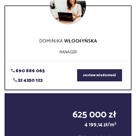
DOMINIKA
WŁOCHYŃSKA
MANAGER
690 886 065
zostaw wiadomość
32 4350 123
625 000 zł
2
4 199,14 zł/m