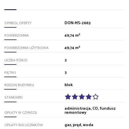
DON-MS-2663
SYMBOL OFERTY
49,74 m²
POWIERZCHNIA
49,74 m²
POWIERZCHNIA UŻYTKOWA
2
LICZBA POKOI
3
PIĘTRO
blok
RODZAJ BUDYNKU
STANDARD
administracja, CO, fundusz
remontowy
OPŁATY W CZYNSZU
gaz, prąd, woda
OPŁATY WG LICZNIKÓW