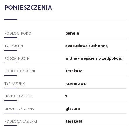
POMIESZCZENIA
panele
PODŁOGI POKOI
z zabudową kuchenną
TYP KUCHNI
widna - wejście z przedpokoju
RODZAJ KUCHNI
terakota
PODŁOGA KUCHNI
razem z wc
TYP ŁAZIENKI
1
LICZBA ŁAZIENEK
glazura
GLAZURA ŁAZIENKI
terakota
PODŁOGA ŁAZIENKI