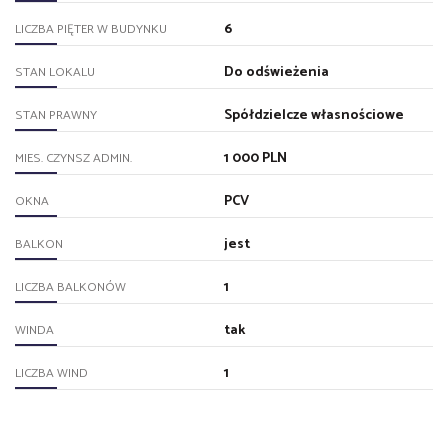
6
LICZBA PIĘTER W BUDYNKU
Do odświeżenia
STAN LOKALU
Spółdzielcze własnościowe
STAN PRAWNY
1 000 PLN
MIES. CZYNSZ ADMIN.
PCV
OKNA
jest
BALKON
1
LICZBA BALKONÓW
tak
WINDA
1
LICZBA WIND