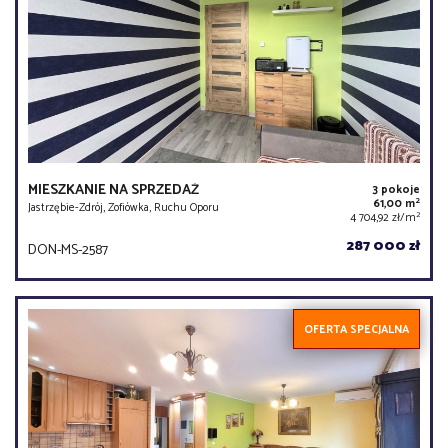
MIESZKANIE NA SPRZEDAŻ
3 pokoje
2
61,00 m
Jastrzębie-Zdrój, Zofiówka, Ruchu Oporu
2
4 704,92 zł/m
287 000 zł
DON-MS-2587
OFERTA SPECJALNA