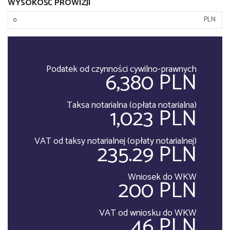
WYSOKOŚĆ PROWIZJI
PLN
Podatek od czynności cywilno-prawnych
6,380 PLN
Taksa notarialna (opłata notarialna)
1,023 PLN
VAT od taksy notarialnej (opłaty notarialnej)
235.29 PLN
Wniosek do WKW
200 PLN
VAT od wniosku do WKW
46 PLN