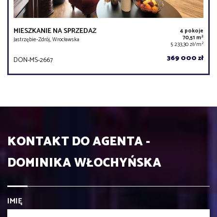
MIESZKANIE NA SPRZEDAŻ
4 pokoje
2
70,51 m
Jastrzębie-Zdrój, Wrocławska
2
5 233,30 zł/m
369 000 zł
DON-MS-2667
KONTAKT DO AGENTA -
DOMINIKA WŁOCHYŃSKA
IMIĘ