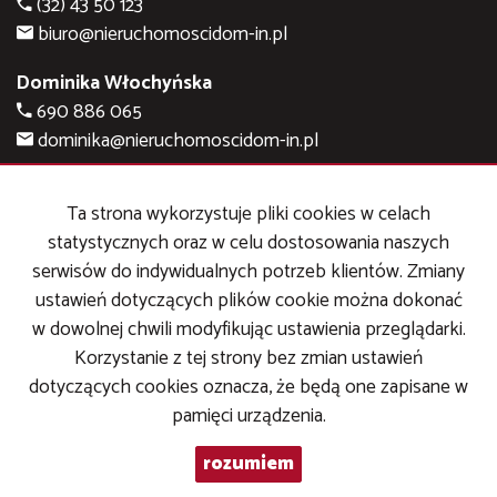
(32) 43 50 123
biuro@nieruchomoscidom-in.pl
Dominika Włochyńska
690 886 065
dominika@nieruchomoscidom-in.pl
Izabela Chudecka
Ta strona wykorzystuje pliki cookies w celach
690 886 063
statystycznych oraz w celu dostosowania naszych
iza@nieruchomoscidom-in.pl
serwisów do indywidualnych potrzeb klientów. Zmiany
ustawień dotyczących plików cookie można dokonać
Mieszkania na sprzedaż
Domy na sprzedaż
w dowolnej chwili modyfikując ustawienia przeglądarki.
Działki na sprzedaż
Korzystanie z tej strony bez zmian ustawień
Lokale na sprzedaż
dotyczących cookies oznacza, że będą one zapisane w
Hale na sprzedaż
pamięci urządzenia.
Obiekty na sprzedaż
rozumiem
Mieszkania
na wynajem
Domy na wynajem