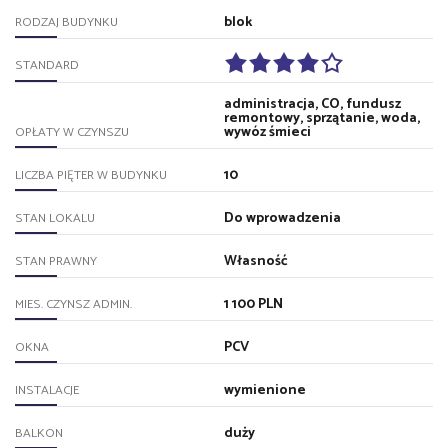
blok
RODZAJ BUDYNKU
STANDARD
administracja, CO, fundusz
remontowy, sprzątanie, woda,
wywóz śmieci
OPŁATY W CZYNSZU
10
LICZBA PIĘTER W BUDYNKU
Do wprowadzenia
STAN LOKALU
Własność
STAN PRAWNY
1 100 PLN
MIES. CZYNSZ ADMIN.
PCV
OKNA
wymienione
INSTALACJE
duży
BALKON