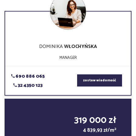
DOMINIKA
WŁOCHYŃSKA
MANAGER
690 886 065
zostaw wiadomość
32 4350 123
319 000 zł
2
4 839,93 zł/m