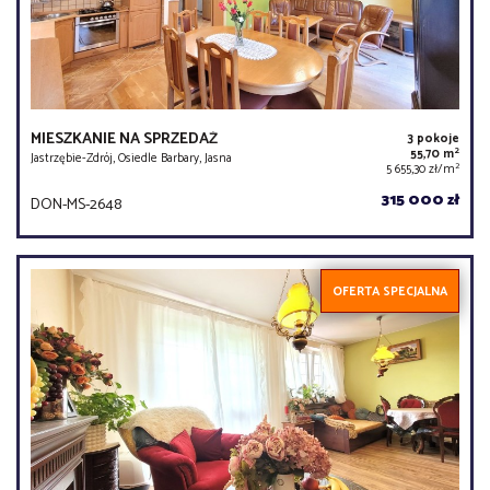
MIESZKANIE NA SPRZEDAŻ
3 pokoje
2
55,70 m
Jastrzębie-Zdrój, Osiedle Barbary, Jasna
2
5 655,30 zł/m
315 000 zł
DON-MS-2648
OFERTA SPECJALNA